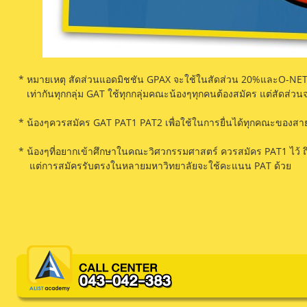
* หมายเหตุ สัดส่วนแอดมิชชัน GPAX จะใช้ในสัดส่วน 20%และO-NET
เท่ากันทุกกลุ่ม GAT ใช้ทุกกลุ่มคณะน้องๆทุกคนต้องสมัคร แต่สัดส่วนจะ
* น้องๆควรสมัคร GAT PAT1 PAT2 เพื่อใช้ในการยื่นได้ทุกคณะของสา
* น้องๆที่อยากเข้าศึกษาในคณะวิศวกรรมศาสตร์ ควรสมัคร PAT1 ไว้ ถึ
แต่การสมัครรับตรงในหลายมหาวิทยาลัยจะใช้คะแนน PAT ด้วย