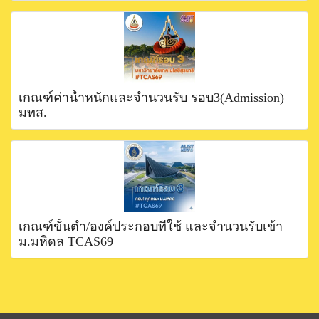
เกณฑ์ค่าน้ำหนักและจำนวนรับ รอบ3(Admission)
มทส.
เกณฑ์ขั้นตำ่/องค์ประกอบที่ใช้ และจำนวนรับเข้า
ม.มหิดล TCAS69