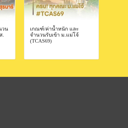
นวน
เกณฑ์/ค่าน้ำหนัก และ
ส.
จำนวนรับเข้า ม.แม่โจ้
(TCAS69)