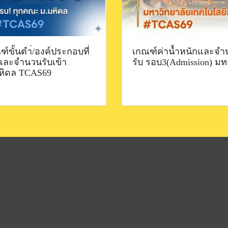
์ขั้นตำ่/องค์ประกอบที่
เกณฑ์ค่าน้ำหนักและจำ
 และจำนวนรับเข้า
รับ รอบ3(Admission) มท
หิดล TCAS69