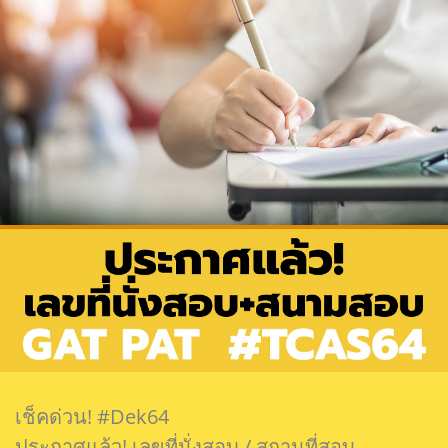
เช็คด่วน! #Dek64
ประกาศแล้ว! เลขที่นั่งสอบ / สถานที่สอบ