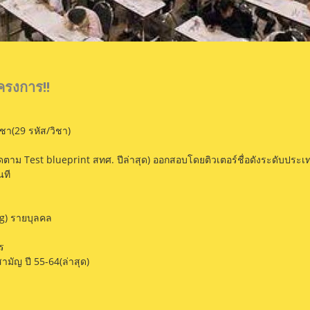
โครงการ!!
ชา(29 รหัส/วิชา)
ดตาม Test blueprint สทศ. ปีล่าสุด) ออกสอบโดยติวเตอร์ชื่อดังระดับประ
นที
ng) รายบุลคล
าร
ามัญ ปี 55-64(ล่าสุด)