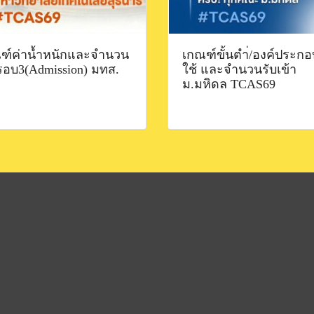
ฑ์ค่าน้ำหนักและจำนวน
เกณฑ์ขั้นตำ่/องค์ประกอบ
 รอบ3(Admission) มทส.
ใช้ และจำนวนรับเข้า
ม.มหิดล TCAS69