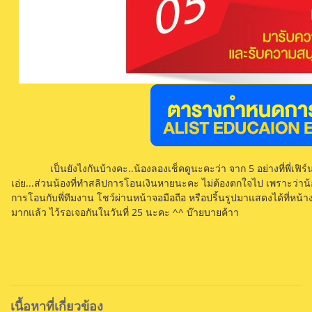
เป็นยังไงกันบ้างคะ..น้องลองเช็คดูนะคะว่า จาก 5 อย่างที่พี่เฟิร์นลิ
เอ่ย...ส่วนน้องที่ทำสลิปการโอนเงินหายนะคะ ไม่ต้องตกใจไป เพราะว่าน้
การโอนกับพี่ทีมงาน โชว์ผ่านหน้าจอมือถือ หรือปริ้นรูปมาแสดงได้ที่หน้างา
มากแล้ว ไว้รอเจอกันในวันที่ 25 นะคะ ^^ บ๊ายบายค้าา
เนื้อหาที่เกี่ยวข้อง