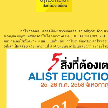
ฮาโหลลลลล...สวัสดีน้องๆชาวเอลิสส์อะคาเดมี่ทุกคนค้าา สำหรับข่า
น้องๆหลายๆคน ที่สมัครติวในโครงการ ALIST EDUCATON EXPO 2015 ในวัน
กันน่าดูเลยใช่มั๊ยคะ? >_< อิอิ ....แต่ตื่นเต้นมากไปจนลืมเตรียมตัวให้พร้อมก
5สิ่งจำเป็นที่ต้องเตรียมมางานนี้ สำคัญแบบขาดไม่ได้เลยน้าา จะมีอะไรบ