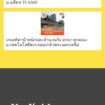
ม.มหิดล TCAS69
เกณฑ์ค่าน้ำหนักปละจำนวนรับ ครบ! ทุกคณะ
ม.เทคโนโลยีพระจอมเกล้าพระนครเหนือ