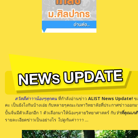
สวัสดีค่าาาน้องๆทุกคน
ที่กำลังอ่านข่าว
ALIST News Update!
ขอ
คะ เป็นยังไงกันบ้างเอ่ย กับหลายๆคณะ/มหาวิทยาลัยที่ประกาศข่าวออกมาแบบวั
ปั้นจั่นมีตัวเลือกอีก 1 ตัวเลือกมาให้น้องๆสายวิทยาศาสตร์ กับ
ว่าที่คุณเภส
รายละเอียดข่าวเป็นอย่างไร
ไปดูกันค่าาาา ...