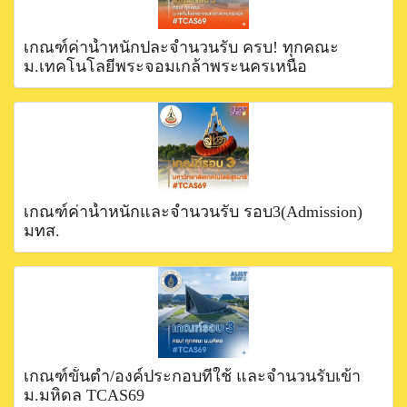
เกณฑ์ค่าน้ำหนักปละจำนวนรับ ครบ! ทุกคณะ
ม.เทคโนโลยีพระจอมเกล้าพระนครเหนือ
เกณฑ์ค่าน้ำหนักและจำนวนรับ รอบ3(Admission)
มทส.
เกณฑ์ขั้นตำ่/องค์ประกอบที่ใช้ และจำนวนรับเข้า
ม.มหิดล TCAS69