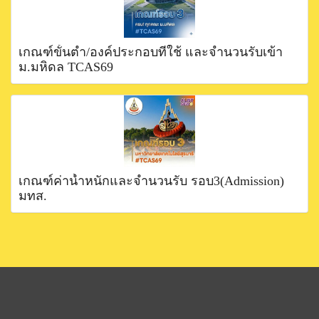
เกณฑ์ขั้นตำ่/องค์ประกอบที่ใช้ และจำนวนรับเข้า
ม.มหิดล TCAS69
เกณฑ์ค่าน้ำหนักและจำนวนรับ รอบ3(Admission)
มทส.