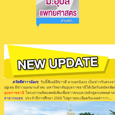
สวัสดีค่าาาน้องๆ
วันนี้พี่เมย์มีข่าวดี มาบอกน้องๆ เป็นข่าวรับต
อยู่เลย มีข่าวออกมาแล้วค่ะ มหาวิทยาลัยอุบลราชธานีได้เปิดรับสมัครคั
อุบลราชธานี
โครงการผลิตแพทย์เพิ่มเพื่อชาวชนบท (หลักสูตรแพทยศาสต
สาธารณสุข
ประจำปีการศึกษา 2560 ไปดูรายละเอียดกันเลยค่าาาา....