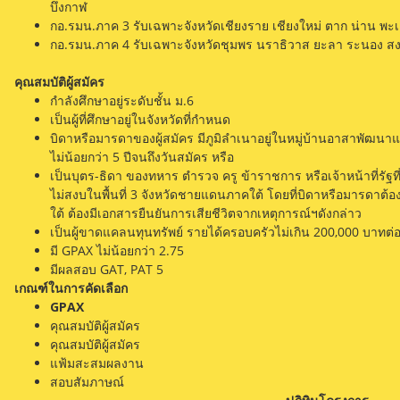
บึงกาฬ
กอ.รมน.ภาค 3 รับเฉพาะจังหวัดเชียงราย เชียงใหม่ ตาก น่าน พะเ
กอ.รมน.ภาค 4 รับเฉพาะจังหวัดชุมพร นราธิวาส ยะลา ระนอง สง
คุณสมบัติผู้สมัคร
กำลังศึกษาอยู่ระดับชั้น ม.6
เป็นผู้ที่ศึกษาอยู่ในจังหวัดที่กำหนด
บิดาหรือมารดาของผู้สมัคร มีภูมิลำเนาอยู่ในหมู่บ้านอาสาพัฒนา
ไม่น้อยกว่า 5 ปีจนถึงวันสมัคร หรือ
เป็นบุตร-ธิดา ของทหาร ตำรวจ ครู ข้าราชการ หรือเจ้าหน้าที่รัฐที
ไม่สงบในพื้นที่ 3 จังหวัดชายแดนภาคใต้ โดยที่บิดาหรือมารดาต้อง
ใต้ ต้องมีเอกสารยืนยันการเสียชีวิตจากเหตุการณ์ฯดังกล่าว
เป็นผู้ขาดแคลนทุนทรัพย์ รายได้ครอบครัวไม่เกิน 200,000 บาทต่อ
มี GPAX ไม่น้อยกว่า 2.75
มีผลสอบ GAT, PAT 5
เกณฑ์ในการคัดเลือก
GPAX
คุณสมบัติผู้สมัคร
คุณสมบัติผู้สมัคร
แฟ้มสะสมผลงาน
สอบสัมภาษณ์